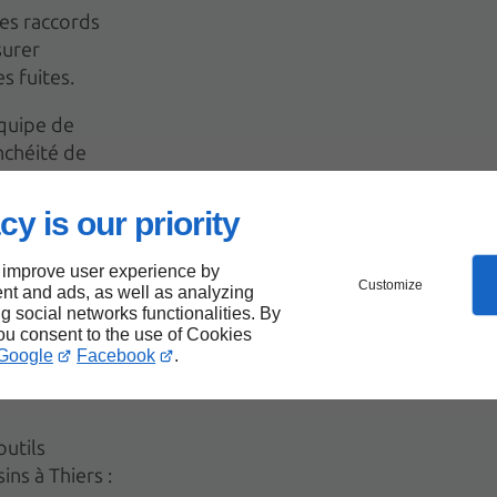
des raccords
surer
es fuites.
équipe de
nchéité de
cy is our priority
 improve user experience by
 lors
Customize
nt and ads, as well as analyzing
ng social networks functionalities. By
éité
you consent to the use of Cookies
Google
Facebook
.
outils
ins à Thiers :