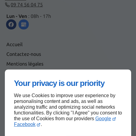
09 74 56 04 75
Lun - Ven
: 08h - 17h
Accueil
Contactez-nous
Mentions légales
Plan du site
Your privacy is our priority
We use Cookies to improve user experience by
Haut de page
personalising content and ads, as well as
analyzing traffic and optimizing social networks
functionalities. By clicking "I Agree" you consent to
the use of Cookies from our providers
Google
Facebook
.