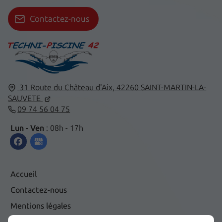
Contactez-nous
31 Route du Château d'Aix,
42260
SAINT-MARTIN-LA-
SAUVETE
09 74 56 04 75
Lun - Ven
: 08h - 17h
Accueil
Contactez-nous
Mentions légales
Plan du site