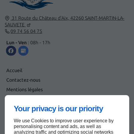
31 Route du Château d'Aix,
42260
SAINT-MARTIN-LA-
SAUVETE
09 74 56 04 75
Lun - Ven
: 08h - 17h
Accueil
Contactez-nous
Mentions légales
Plan du site
Your privacy is our priority
We use Cookies to improve user experience by
Haut de page
personalising content and ads, as well as
analyzing traffic and optimizing social networks